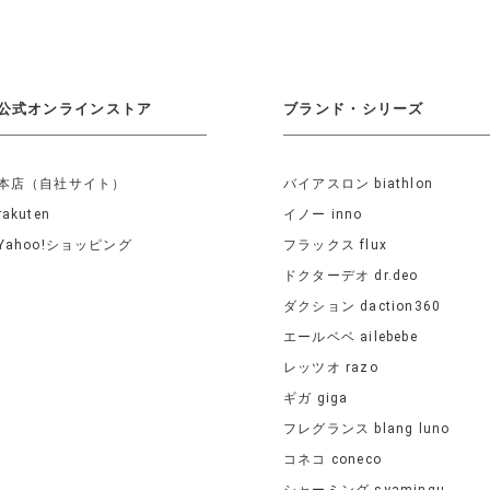
公式オンラインストア
ブランド・シリーズ
本店（自社サイト）
バイアスロン biathlon
rakuten
イノー inno
Yahoo!ショッピング
フラックス flux
ドクターデオ dr.deo
ダクション daction360
エールベベ ailebebe
レッツオ razo
ギガ giga
フレグランス blang luno
コネコ coneco