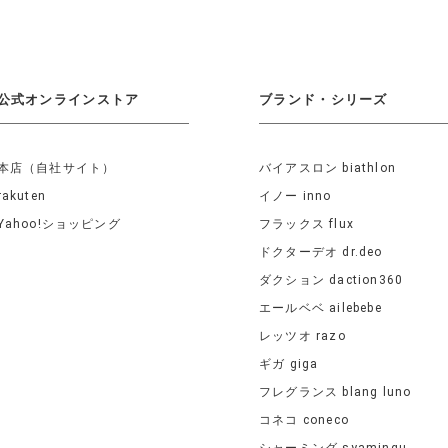
公式オンラインストア
ブランド・シリーズ
本店（自社サイト）
バイアスロン biathlon
rakuten
イノー inno
Yahoo!ショッピング
フラックス flux
ドクターデオ dr.deo
ダクション daction360
エールベベ ailebebe
レッツオ razo
ギガ giga
フレグランス blang luno
コネコ coneco