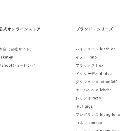
公式オンラインストア
ブランド・シリーズ
本店（自社サイト）
バイアスロン biathlon
rakuten
イノー inno
Yahoo!ショッピング
フラックス flux
ドクターデオ dr.deo
ダクション daction360
エールベベ ailebebe
レッツオ razo
ギガ giga
フレグランス blang luno
コネコ coneco