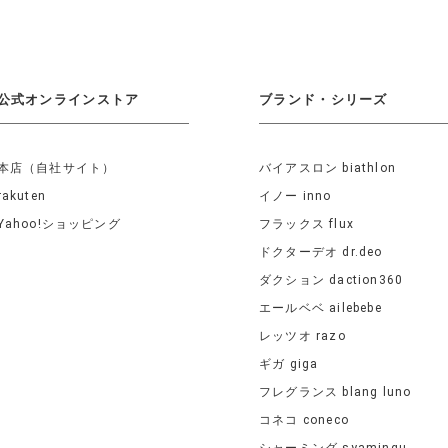
公式オンラインストア
ブランド・シリーズ
本店（自社サイト）
バイアスロン biathlon
rakuten
イノー inno
Yahoo!ショッピング
フラックス flux
ドクターデオ dr.deo
ダクション daction360
エールベベ ailebebe
レッツオ razo
ギガ giga
フレグランス blang luno
コネコ coneco