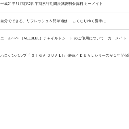
平成21年3月期第2四半期累計期間決算説明会資料 カーメイト
自分でできる、リフレッシュ＆簡単補修－ 古くなりゆく愛車に
エールベベ （AILEBEBE）チャイルドシート のご使用について カーメイト
ハロゲンバルブ『 ＧＩＧＡ ＤＵＡＬⅡ』発売／ ＤＵＡＬシリーズが１年間