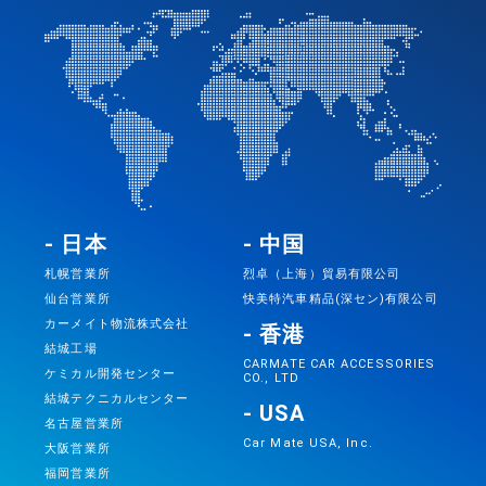
- 日本
- 中国
札幌営業所
烈卓（上海）貿易有限公司
仙台営業所
快美特汽車精品(深セン)有限公司
カーメイト物流株式会社
- 香港
結城工場
CARMATE CAR ACCESSORIES
ケミカル開発センター
CO., LTD
結城テクニカルセンター
- USA
名古屋営業所
Car Mate USA, Inc.
大阪営業所
福岡営業所