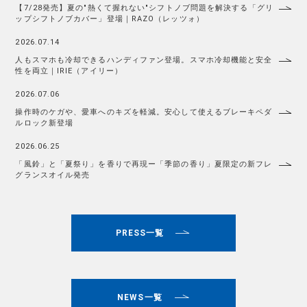
【7/28発売】夏の"熱くて握れない"シフトノブ問題を解決する「グリ
ップシフトノブカバー」登場｜RAZO（レッツォ）
2026.07.14
人もスマホも冷却できるハンディファン登場。スマホ冷却機能と安全
性を両立｜IRIE（アイリー）
2026.07.06
操作時のケガや、愛車へのキズを軽減。安心して使えるブレーキペダ
ルロック新登場
2026.06.25
「風鈴」と「夏祭り」を香りで再現ー「季節の香り」夏限定の新フレ
グランスオイル発売
PRESS一覧
NEWS一覧