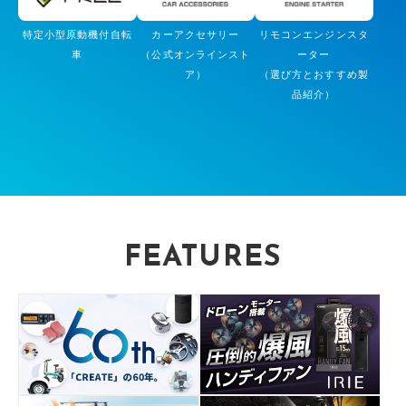
特定小型原動機付自転
カーアクセサリー
リモコンエンジンスタ
車
（公式オンラインスト
ーター
ア）
（選び方とおすすめ製
品紹介）
FEATURES