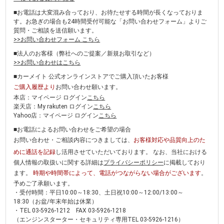
■お電話は大変混み合っており、お待たせする時間が長くなっておりま
す。お急ぎの場合も24時間受付可能な「お問い合わせフォーム」よりご
質問・ご相談を送信願います。
>>お問い合わせフォーム こちら
■法人のお客様（弊社へのご提案／新規お取引など）
>>お問い合わせはこちら
■カーメイト 公式オンラインストアでご購入頂いたお客様
ご購入履歴より
お問い合わせ願います。
本店：マイページ ログイン
こちら
楽天店：My rakuten ログイン
こちら
Yahoo店：マイページ ログイン
こちら
■お電話によるお問い合わせをご希望の場合
お問い合わせ・ご相談内容につきましては、
お客様対応や品質向上のた
めに通話を記録
し活用させていただいております。 なお、当社における
個人情報の取扱いに関する詳細は
プライバシーポリシー
に掲載しており
ます。
時期や時間帯によって、電話がつながらない場合がございます
。
予めご了承願います。
・受付時間：平日10:00～18:30、土日祝10:00～12:00/13:00～
18:30（お盆/年末年始は休業）
・TEL 03-5926-1212 FAX 03-5926-1218
（エンジンスターター・セキュリティ専用TEL 03-5926-1216）