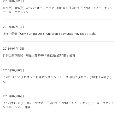
2018年07月23日
8/4(土)～8/5(日) スーパーオートバックス仙台泉加茂店にて「INNO（イノー）キャリ
ア」＆「ダクション...
2018年07月19日
上海で開催『CBME China 2018 - Children Baby Maternity Expo』に出...
2018年07月19日
日刊自動車新聞 用品大賞2018『機能用品部門賞』受賞
2018年07月06日
「2018 Xride クロスライド 車載システム シリーズ 最新カタログ」が出来上がりまし
た
2018年07月02日
７/７(土)～８(日) カレッツァ八王子店にて「INNO（イノー）キャリア」＆「ダクショ
ン360」イベント開催...