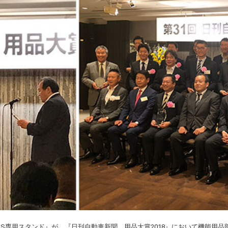
QOS専用スタンド』が、『日刊自動車新聞 用品大賞2018』において機能用品