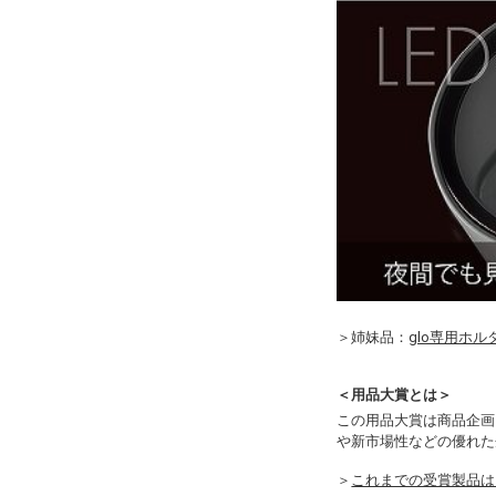
＞姉妹品：
glo専用ホ
＜用品大賞とは＞
この用品大賞は商品企画
や新市場性などの優れた
＞
これまでの受賞製品は