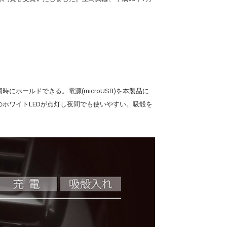
にホールドできる。電源(microUSB)を本製品に
部のホワイトLEDが点灯し夜間でも使いやすい。吸殻を