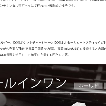
コンチネンタル東京ベイにて行われた表彰式の様子です。
ホルダー。IQOSポケットチャージャーとIQOSホルダーとヒートスティックが同時
がら充電も可能(充電専用回路を内蔵)。電源(microUSB)を接続すると内
なUSB電源を使用しても確実に充電する回路を内蔵。