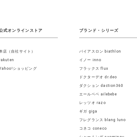
公式オンラインストア
ブランド・シリーズ
本店（自社サイト）
バイアスロン biathlon
rakuten
イノー inno
Yahoo!ショッピング
フラックス flux
ドクターデオ dr.deo
ダクション daction360
エールベベ ailebebe
レッツオ razo
ギガ giga
フレグランス blang luno
コネコ coneco