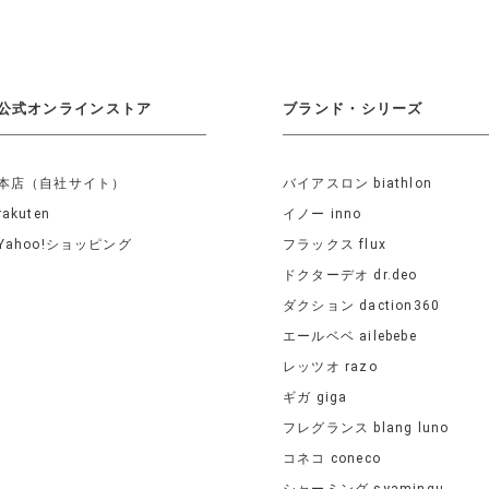
公式オンラインストア
ブランド・シリーズ
本店（自社サイト）
バイアスロン biathlon
rakuten
イノー inno
Yahoo!ショッピング
フラックス flux
ドクターデオ dr.deo
ダクション daction360
エールベベ ailebebe
レッツオ razo
ギガ giga
フレグランス blang luno
コネコ coneco