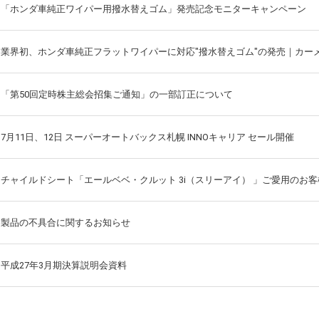
「ホンダ車純正ワイパー用撥水替えゴム」発売記念モニターキャンペーン
業界初、ホンダ車純正フラットワイパーに対応"撥水替えゴム"の発売｜カー
「第50回定時株主総会招集ご通知」の一部訂正について
7月11日、12日 スーパーオートバックス札幌 INNOキャリア セール開催
チャイルドシート「エールベベ・クルット 3i（スリーアイ） 」ご愛用のお
製品の不具合に関するお知らせ
平成27年3月期決算説明会資料