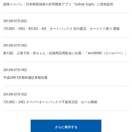
損保ジャパン・日本興亜損保の共同開発アプリ「Safety Sight」に技術提供
2012年07月20日
7月28日・29日、8月3日・4日 オートバックス 宮の森店 カーメイト祭り 開催
2012年07月18日
第12回 上海子供・赤ちゃん・妊婦用品博覧会に出展－『AILEBEBE（エールベベ）』
2012年07月18日
平成24年3月期有価証券報告書
2012年07月10日
7月28日～29日 スーパーオートバックス千葉長沼店 セール開催
さらに表示する