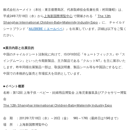
株式会社カーメイト（本社：東京都豊島区、代表取締役会長兼社長：村田隆昭）は、
平成24年7月18日（水）から
上海新国際博覧中心
で開催される 『
The 12th
Shanghai International Children-Baby-Maternity Industry Expo
』に、 チャイルド
シートブランド『
AILEBEBE（ エールベベ
）』を出展しています。詳細は以下をご覧く
ださい。
■展示内容と出展目的
中国のチャイルドシート法制化に向けて、ISOFIX対応『キュートフィックス』や『ス
イングムーン』といった今期新製品、主力製品である『クルットNT』を主に展示いた
します。昨年同様出展製品一部は、取扱説明書、製品シール等を中国語にするなど、
中国での本格的な販売と市場拡大を目的としています。
■イベント概要
名称：第12回 上海子供・ベビー・妊婦用品博覧会 上海児童服装及びアクセサリー博覧
会
The 12th Shanghai International Children-Baby-Maternity Industry Expo
会 期 ：2012年7月18日（水）～20日（金） 9時～17時（最終日は15時まで）
場 所 ：上海新国際博覧中心