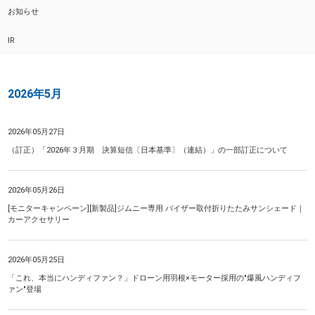
お知らせ
IR
2026年5月
2026年05月27日
（訂正）「2026年３月期 決算短信〔日本基準〕（連結）」の一部訂正について
2026年05月26日
[モニターキャンペーン][新製品]ジムニー専用 バイザー取付折りたたみサンシェード｜
カーアクセサリー
2026年05月25日
「これ、本当にハンディファン？」ドローン用羽根×モーター採用の"爆風ハンディフ
ァン"登場