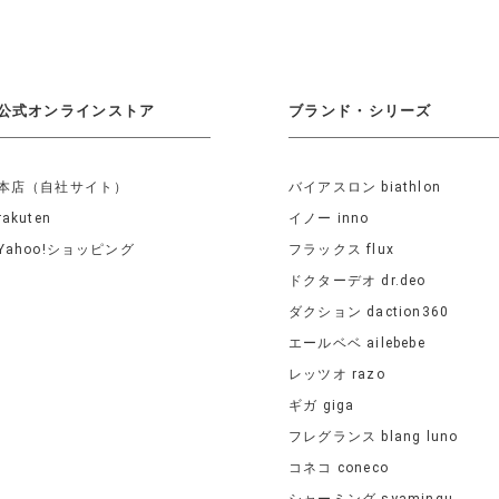
公式オンラインストア
ブランド・シリーズ
本店（自社サイト）
バイアスロン biathlon
rakuten
イノー inno
Yahoo!ショッピング
フラックス flux
ドクターデオ dr.deo
ダクション daction360
エールベベ ailebebe
レッツオ razo
ギガ giga
フレグランス blang luno
コネコ coneco