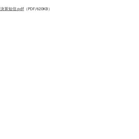
決算短信.pdf
（PDF/620
KB）