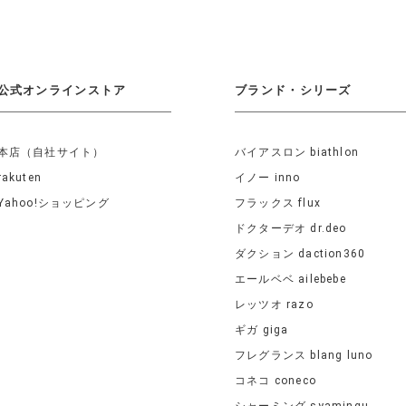
公式オンラインストア
ブランド・シリーズ
本店（自社サイト）
バイアスロン biathlon
rakuten
イノー inno
Yahoo!ショッピング
フラックス flux
ドクターデオ dr.deo
ダクション daction360
エールベベ ailebebe
レッツオ razo
ギガ giga
フレグランス blang luno
コネコ coneco