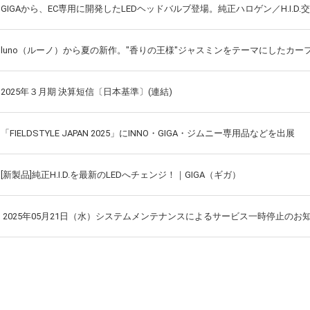
GIGAから、EC専用に開発したLEDヘッドバルブ登場。純正ハロゲン／H.I.D
luno（ルーノ）から夏の新作。"香りの王様"ジャスミンをテーマにしたカー
2025年３月期 決算短信〔日本基準〕(連結)
「FIELDSTYLE JAPAN 2025」にINNO・GIGA・ジムニー専用品などを出展
[新製品]純正H.I.D.を最新のLEDへチェンジ！｜GIGA（ギガ）
2025年05月21日（水）システムメンテナンスによるサービス一時停止の