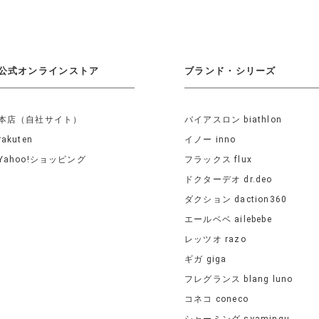
公式オンラインストア
ブランド・シリーズ
本店（自社サイト）
バイアスロン biathlon
rakuten
イノー inno
Yahoo!ショッピング
フラックス flux
ドクターデオ dr.deo
ダクション daction360
エールベベ ailebebe
レッツオ razo
ギガ giga
フレグランス blang luno
コネコ coneco