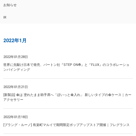
お知らせ
IR
2022年1月
2022年01月28日
世界に先駆け日本で発売、バートン社『STEP ON®』と『FLUX』のコラボレーショ
ンバインディング
2022年01月21日
[新製品] 傘は 塗れたまま助手席へ「ぽいっと傘入れ」 新しいタイプの傘ケース｜カー
アクセサリー
2022年01月18日
[ブラング・ルーノ] 有楽町マルイで期間限定ポップアップストア開催｜フレグランス