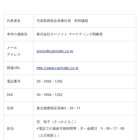
代表者名
代表取締役会長兼社長 村田隆昭
本件の連絡先
株式会社カーメイト マーケティング戦略室
メール
press@carmate.co.jp
アドレス
関連URL
http://www.carmate.co.jp
電話番号
03－5926－1256
FAX
03－5926－1252
住所
東京都豊島区長崎5－33－11
目 知子（さっかともこ）
担当
※電話での連絡可能時間帯：月～金曜日 9：00～17：00
（土日祝除く）