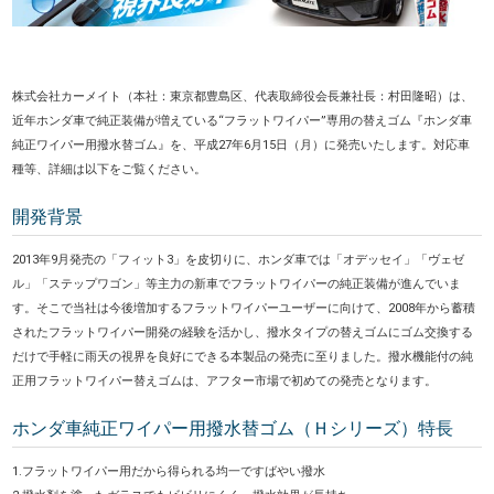
株式会社カーメイト（本社：東京都豊島区、代表取締役会長兼社長：村田隆昭）は、
近年ホンダ車で純正装備が増えている“フラットワイパー”専用の替えゴム『ホンダ車
純正ワイパー用撥水替ゴム』を、平成27年6月15日（月）に発売いたします。対応車
種等、詳細は以下をご覧ください。
開発背景
2013年9月発売の「フィット3」を皮切りに、ホンダ車では「オデッセイ」「ヴェゼ
ル」「ステップワゴン」等主力の新車でフラットワイパーの純正装備が進んでいま
す。そこで当社は今後増加するフラットワイパーユーザーに向けて、2008年から蓄積
されたフラットワイパー開発の経験を活かし、撥水タイプの替えゴムにゴム交換する
だけで手軽に雨天の視界を良好にできる本製品の発売に至りました。撥水機能付の純
正用フラットワイパー替えゴムは、アフター市場で初めての発売となります。
ホンダ車純正ワイパー用撥水替ゴム（Ｈシリーズ）特長
1.フラットワイパー用だから得られる均一ですばやい撥水