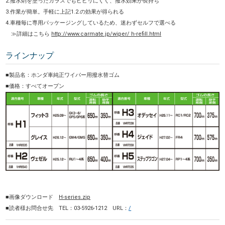
2.撥水剤を塗ったガラスでもビビリにくく、撥水効果が長持ち
3.作業が簡単。手軽に上記1.2.の効果が得られる
4.車種毎に専用パッケージングしているため、迷わずセルフで選べる
≫詳細はこちら
http://www.carmate.jp/wiper/ h-refill.html
ラインナップ
■製品名：ホンダ車純正ワイパー用撥水替ゴム
■価格：すべてオープン
■画像ダウンロード
H-series.zip
■読者様お問合せ先 TEL：03-5926-1212 URL：
/