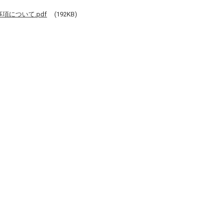
項について.pdf
(192KB)