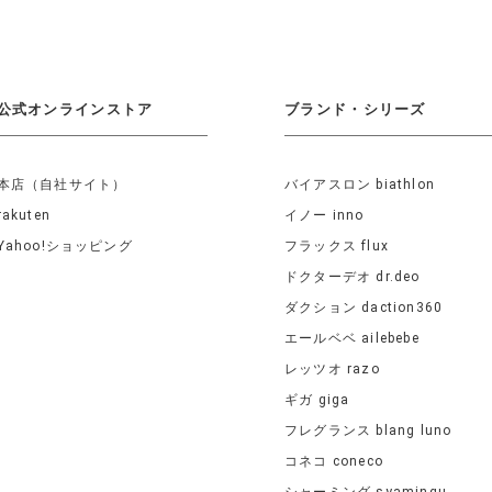
公式オンラインストア
ブランド・シリーズ
本店（自社サイト）
バイアスロン biathlon
rakuten
イノー inno
Yahoo!ショッピング
フラックス flux
ドクターデオ dr.deo
ダクション daction360
エールベベ ailebebe
レッツオ razo
ギガ giga
フレグランス blang luno
コネコ coneco