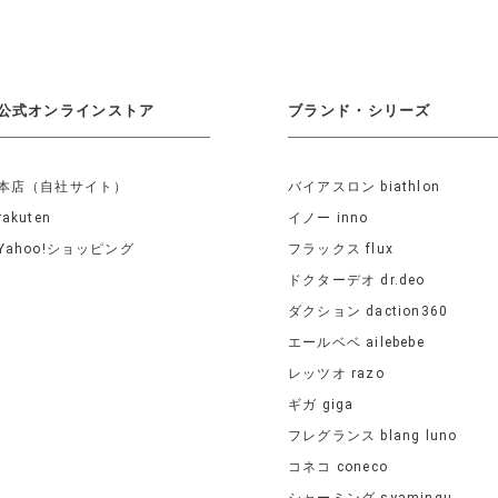
公式オンラインストア
ブランド・シリーズ
本店（自社サイト）
バイアスロン biathlon
rakuten
イノー inno
Yahoo!ショッピング
フラックス flux
ドクターデオ dr.deo
ダクション daction360
エールベベ ailebebe
レッツオ razo
ギガ giga
フレグランス blang luno
コネコ coneco