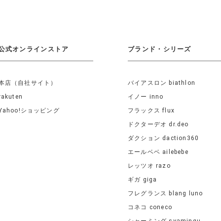
公式オンラインストア
ブランド・シリーズ
本店（自社サイト）
バイアスロン biathlon
rakuten
イノー inno
Yahoo!ショッピング
フラックス flux
ドクターデオ dr.deo
ダクション daction360
エールベベ ailebebe
レッツオ razo
ギガ giga
フレグランス blang luno
コネコ coneco