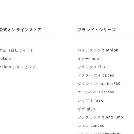
公式オンラインストア
ブランド・シリーズ
本店（自社サイト）
バイアスロン biathlon
rakuten
イノー inno
Yahoo!ショッピング
フラックス flux
ドクターデオ dr.deo
ダクション daction360
エールベベ ailebebe
レッツオ razo
ギガ giga
フレグランス blang luno
コネコ coneco