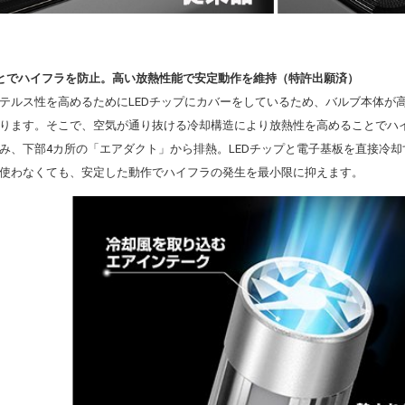
とでハイフラを防止。高い放熱性能で安定動作を維持（特許出願済）
テルス性を高めるためにLEDチップにカバーをしているため、バルブ本体が
ります。そこで、空気が通り抜ける冷却構造により放熱性を高めることでハ
み、下部4カ所の「エアダクト」から排熱。LEDチップと電子基板を直接冷
使わなくても、安定した動作でハイフラの発生を最小限に抑えます。