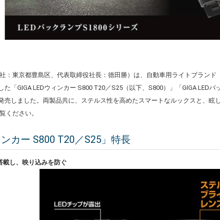
社：東京都豊島区、代表取締役社長：徳田勝）は、自動車用ライトブランド
GIGA LEDウィンカー S800 T20／S25（以下、S800）」「GIGA LEDバ
火）に発売しました。両製品共に、ステルス性を高めたスマートなルックスと、
覧ください。
ィンカー S800 T20／S25」特長
を搭載し、映り込みを防ぐ