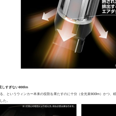
しすぎない800lm
る、というウィンカー本来の役割を果たすのに十分（全光束800lm）かつ、
した。