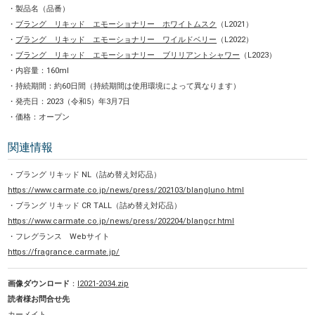
・製品名（品番）
・
ブラング リキッド エモーショナリー ホワイトムスク
（L2021）
・
ブラング リキッド エモーショナリー ワイルドベリー
（L2022）
・
ブラング リキッド エモーショナリー ブリリアントシャワー
（L2023）
・内容量：160ml
・持続期間：約60日間（持続期間は使用環境によって異なります）
・発売日：2023（令和5）年3月7日
・価格：オープン
関連情報
・ブラング リキッド NL（詰め替え対応品）
https://www.carmate.co.jp/news/press/202103/blangluno.html
・ブラング リキッド CR TALL（詰め替え対応品）
https://www.carmate.co.jp/news/press/202204/blangcr.html
・フレグランス Webサイト
https://fragrance.carmate.jp/
画像ダウンロード
：
l2021-2034.zip
読者様お問合せ先
カーメイト