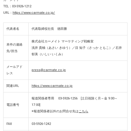
TEL：03-5926-1212
URL：
https://www.carmate.co.jp/
代表者名
代表取締役社長 徳田勝
株式会社カーメイト マーケティング戦略室
本件の連絡
浅井 貴柚（あさい きゆう）／目 知子（さっか ともこ）／石井
先/担当
郁美（いしい いくみ）
メールアド
press@carmate.co.jp
レス
関連URL
https://www.carmate.co.jp
報道関係者専用 03-5926-1256 [土日祝除く月～金 9:00～
電話番号
17:00]
※報道関係者以外のお問合せ先は
こちら
FAX
03-5926-1242