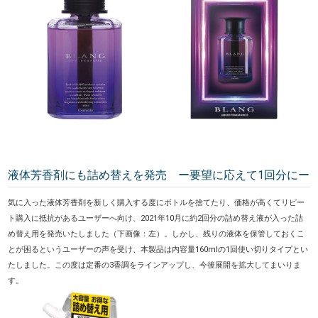
液体芳香剤にも詰め替えを発売 ー要望に応えて1回分にー
気に入った液体芳香剤を新しく購入する度にボトルを捨てたり、価格が高くてリピー
ト購入に抵抗があるユーザーへ向け、2021年10月に約2回分の詰め替え液が入った詰
め替え用を発売いたしました（下画像：左）。しかし、残りの液体を保管しておくこ
とが困るというユーザーの声を受け、本製品は内容量160mlの1回使い切りタイプとい
たしました。この度は定番の3香調をラインアップし、今後展開を拡大してまいりま
す。