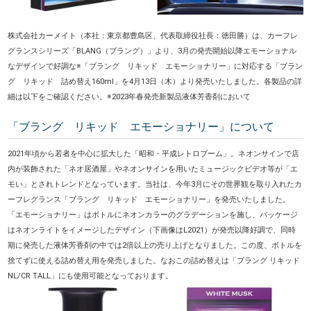
株式会社カーメイト（本社：東京都豊島区、代表取締役社長：徳田勝）は、カーフレ
グランスシリーズ「BLANG（ブラング）」より、3月の発売開始以降エモーショナル
なデザインで好調な※「ブラング リキッド エモーショナリー」に対応する「ブラン
グ リキッド 詰め替え160ml」を4月13日（木）より発売いたしました。各製品の詳
細は以下をご確認ください。※2023年春発売新製品液体芳香剤において
「ブラング リキッド エモーショナリー」について
2021年頃から若者を中心に拡大した「昭和・平成レトロブーム」。ネオンサインで店
内が装飾された「ネオ居酒屋」やネオンサインを用いたミュージックビデオ等が「エ
モい」とされトレンドとなっています。当社は、今年3月にその世界観を取り入れたカ
ーフレグランス「ブラング リキッド エモーショナリー」を発売いたしました。
「エモーショナリー」はボトルにネオンカラーのグラデーションを施し、パッケージ
はネオンライトをイメージしたデザイン（下画像はL2021）が発売以降好調で、同時
期に発売した液体芳香剤の中では2倍以上の売り上げとなりました。この度、ボトルを
捨てずに使える詰め替え用を発売しました。なおこの詰め替えは「ブラング リキッド
NL/CR TALL」にも使用可能となっております。