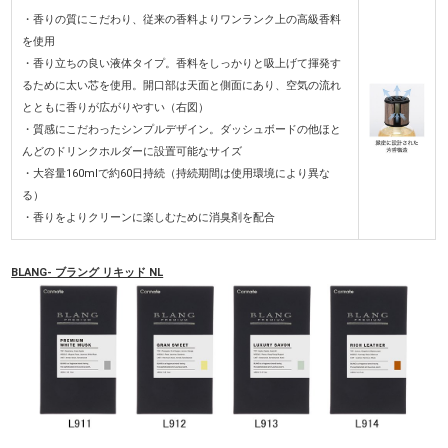
・香りの質にこだわり、従来の香料よりワンランク上の高級香料
を使用
・香り立ちの良い液体タイプ。香料をしっかりと吸上げて揮発す
るために太い芯を使用。開口部は天面と側面にあり、空気の流れ
とともに香りが広がりやすい（右図）
・質感にこだわったシンプルデザイン。ダッシュボードの他ほと
んどのドリンクホルダーに設置可能なサイズ
・大容量160mlで約60日持続（持続期間は使用環境により異な
る）
・香りをよりクリーンに楽しむために消臭剤を配合
BLANG- ブラング リキッド NL