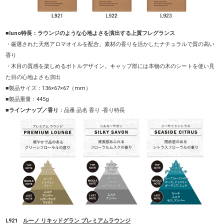
■luno特長：ラウンジのような心地よさを演出する上質フレグランス
・厳選された天然アロマオイルを配合。素材の香りを活かしたナチュラルで質の高い
香り
・木目の質感を楽しめるボトルデザイン。キャップ部には本物の木のシートを使い見
た目の心地よさも演出
■製品サイズ：136×67×67（mm）
■製品重量：445g
■ラインナップ／香り
：品番 品名 香り -香り特長
L921
ルーノ リキッドグラン プレミアムラウンジ