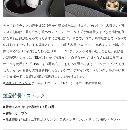
カーフレグランスの需要は2019年から増加傾向にあります。その中でも人気フレグラ
ンスの傾向は、香り立ちが強めのディフューザータイプや大容量タイプなど比較的高
額な商品が好調となっております（当社比）※。そこで、コロナ禍で増加している車で
の移動をより快適にする提案として、この度大容量でありつつ、車内をより上質な空
間にする"香りの質"にこだわったリキッドフレグランスを発売いたしました。高級香
水調が好きな方には『BLANG』を（写真左）、自然な香りが好きな方には天然アロマ
オイルを使用した『luno』を（写真右）、お好みで選べるようラインナップいたしま
した。それぞれ香りの質感を損なわないシンプルデザインで、ドリンクホルダーやダ
ッシュボードに設置した際の高級感にもこだわりました。
※
当社フレグランス
は10年以上売上シェアNo1（一部カー用品量販店）
製品特長・スペック
■発売：2021年（令和3年）3月24日
■価格：オープン
■共通特長
：詳細は以下製品名リンクの公式オンラインストアにてご確認ください