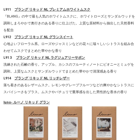
L911
ブラング リキッド NL プレミアムホワイトムスク
『BLANG』の中で最も人気のホワイトムスクに、ホワイトローズとサンダルウッドを
調和しまろやかで奥行きのある香りに仕上げた。上質な原材料から抽出した天然香料
を配合
L912
ブラング リキッド NL グランスイート
心地よいフローラル系。ローズやジャスミンなどの花々に瑞々しいシトラスを組み合
わせてムスクでまとめた華やかな香り
L91３
ブラング リキッド NL ラグジュアリーサボン
洗練された石鹸の香り。アップル、カシスのフルーティノートにビオニーとミュゲを
調和。上質なムスクとサンダルウッドでまとめた華やかで清潔感ある香り
L914
ブラング リキッド NL リッチレザー
落ち着きのあるレザームスク。レモンやグレープフルーツなどの爽やかなシトラスに
スパイシーさをプラス。ムスクやパチュリで重厚感を出した男性的な香水の香り
luno- ルーノ リキッド グラン