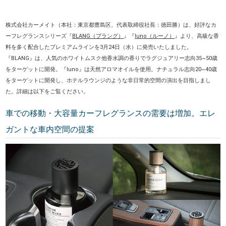
株式会社カーメイト（本社：東京都豊島区、代表取締役社長：徳田勝）は、好評なカ
ーフレグランスシリーズ『
BLANG（ブラング）
』『
luno（ルーノ）
』より、高級な香
料を多く配合したプレミアムラインを3月24日（水）に発売いたしました。
『BLANG』は、人気のホワイトムスク他香水調の香りでラグジュアリー志向35~50歳
をターゲットに開発。『luno』は天然アロマオイルを使用。ナチュラル志向20~40歳
をターゲットに開発し、ホテルラウンジのような非日常的空間の演出を目指しまし
た。詳細は以下をご覧ください。
車での移動・大容量カーフレグランスの需要は増加。エレ
ガントな車内空間の提案