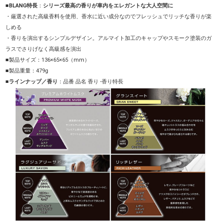
■BLANG特長
：
シリーズ最高の香りが車内をエレガントな大人空間に
・厳選された高級香料を使用、香水に近い成分なのでフレッシュでリッチな香りが楽
しめる
・香りを演出するシンプルデザイン。アルマイト加工のキャップやスモーク塗装のガ
ラスでさりげなく高級感を演出
■製品サイズ：136×65×65（mm）
■製品重量：479g
■ラインナップ／香り
：品番 品名 香り -香り特長