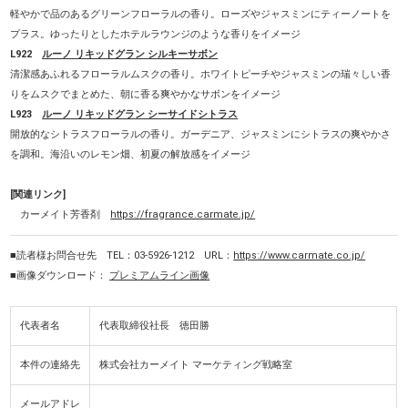
軽やかで品のあるグリーンフローラルの香り。ローズやジャスミンにティーノートを
プラス。ゆったりとしたホテルラウンジのような香りをイメージ
L922
ルーノ リキッドグラン シルキーサボン
清潔感あふれるフローラルムスクの香り。ホワイトピーチやジャスミンの瑞々しい香
りをムスクでまとめた、朝に香る爽やかなサボンをイメージ
L923
ルーノ リキッドグラン シーサイドシトラス
開放的なシトラスフローラルの香り。ガーデニア、ジャスミンにシトラスの爽やかさ
を調和。海沿いのレモン畑、初夏の解放感をイメージ
[関連リンク]
カーメイト芳香剤
https://fragrance.carmate.jp/
■読者様お問合せ先 TEL：03-5926-1212 URL：
https://www.carmate.co.jp/
■画像ダウンロード：
プレミアムライン画像
代表者名
代表取締役社長 徳田勝
本件の連絡先
株式会社カーメイト マーケティング戦略室
メールアドレ