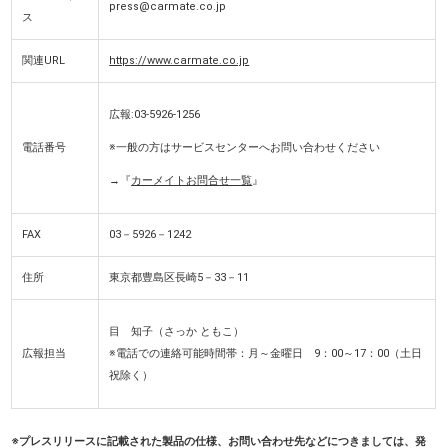
press@carmate.co.jp
ス
関連URL
https://www.carmate.co.jp
広報:03-5926-1256
電話番号
※一般の方はサービスセンターへお問い合わせください
→『
カーメイトお問合せ一覧
』
FAX
03－5926－1242
住所
東京都豊島区長崎5－33－11
目 知子（さっか ともこ）
広報担当
※電話での連絡可能時間帯：月～金曜日 9：00～17：00
（土日
祝除く）
※プレスリリースに記載された製品の仕様、お問い合わせ先などにつきましては、発