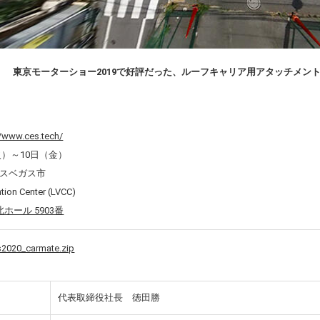
東京モーターショー2019で好評だった、ルーフキャリア用アタッチメン
//www.ces.tech/
火）～
10
日（金）
スベガス市
on Center (
LVCC
)
北ホール 5903番
s2020_carmate.zip
代表取締役社長 徳田勝