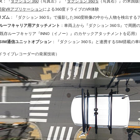
ズ
：『
ダクション 360
（写真左）』『
ダクション 360 S
（写真右）』の米国販
開発VRアプリケーション
による360度ドライブのVR体験
リズム
：『ダクション 360 S』で撮影した360度映像の中から人物を検出す
専用 ルーフキャリア用アタッチメント
：車両上から『ダクション 360 S』で周
既存ルーフキャリア『INNO（イノー）』のカヤックアタッチメントを応用）
専用 SIM通信ユニットオプション
：『ダクション
360 S』
と連携する
SIM
搭載の車
度ドライブレコーダーの発展技術）