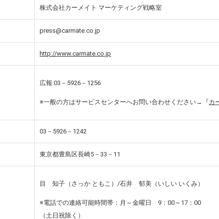
株式会社カーメイト マーケティング戦略室
press@carmate.co.jp
http://www.carmate.co.jp
広報:03－5926－1256
※一般の方はサービスセンターへお問い合わせください→『
カ
03－5926－1242
東京都豊島区長崎5－33－11
目 知子（さっか ともこ）/石井 郁美（いしい いくみ）
※電話での連絡可能時間帯：月～金曜日 9：00～17：00
（土日祝除く）