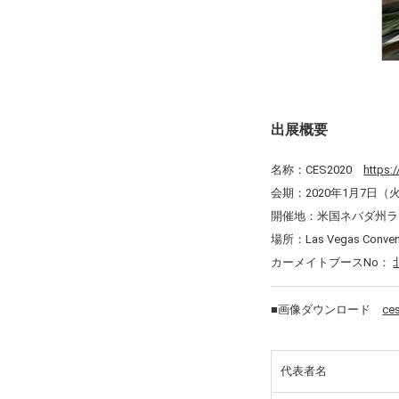
出展概要
名称：CES2020
https:
会期：
2020
年
1
月7日（
開催地：米国ネバダ州ラ
場所：Las Vegas Conventi
カーメイトブースNo：
■画像ダウンロード
ce
代表者名