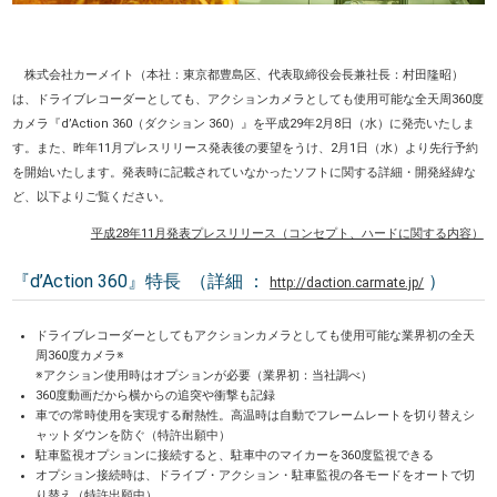
株式会社カーメイト（本社：東京都豊島区、代表取締役会長兼社長：村田隆昭）
は、ドライブレコーダーとしても、アクションカメラとしても使用可能な全天周360度
カメラ『d’Action 360（ダクション 360）』を平成29年2月8日（水）に発売いたしま
す。また、昨年11月プレスリリース発表後の要望をうけ、2月1日（水）より先行予約
を開始いたします。発表時に記載されていなかったソフトに関する詳細・開発経緯な
ど、以下よりご覧ください。
平成28年11月発表プレスリリース（コンセプト、ハードに関する内容）
『d’Action 360』特長 （詳細 ：
）
http://daction.carmate.jp/
ドライブレコーダーとしてもアクションカメラとしても使用可能な業界初の全天
周360度カメラ※
※アクション使用時はオプションが必要（業界初：当社調べ）
360度動画だから横からの追突や衝撃も記録
車での常時使用を実現する耐熱性。高温時は自動でフレームレートを切り替えシ
ャットダウンを防ぐ（特許出願中）
駐車監視オプションに接続すると、駐車中のマイカーを360度監視できる
オプション接続時は、ドライブ・アクション・駐車監視の各モードをオートで切
り替え（特許出願中）