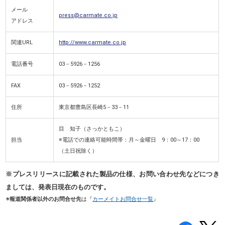
メール
press@carmate.co.jp
アドレス
関連URL
http://www.carmate.co.jp
電話番号
03－5926－1256
FAX
03－5926－1252
住所
東京都豊島区長崎5－33－11
目 知子（さっかともこ）
担当
※電話での連絡可能時間帯：月～金曜日 9：00～17：00
（土日祝除く）
※プレスリリースに記載された製品の仕様、お問い合わせ先などにつき
ましては、発表日現在のものです。
※報道関係者以外のお問合せ先
は『
カーメイトお問合せ一覧
』