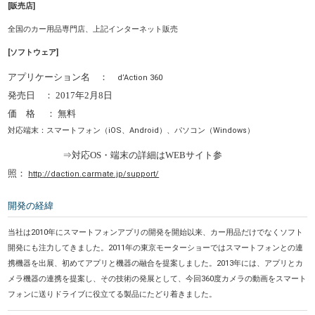
[販売店]
全国のカー用品専門店、上記インターネット販売
[ソフトウェア]
アプリケーション名 ：
d’Action 360
発売日 ： 2017年2月8日
価 格 ： 無料
対応端末：スマートフォン（iOS、Android）、パソコン（Windows）
⇒対応OS・端末の詳細はWEBサイト参
照：
http://daction.carmate.jp/support/
開発の経緯
当社は2010年にスマートフォンアプリの開発を開始以来、カー用品だけでなくソフト
開発にも注力してきました。2011年の東京モーターショーではスマートフォンとの連
携機器を出展、初めてアプリと機器の融合を提案しました。2013年には、アプリとカ
メラ機器の連携を提案し、その技術の発展として、今回360度カメラの動画をスマート
フォンに送りドライブに役立てる製品にたどり着きました。