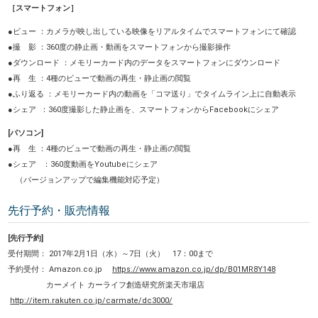
［スマートフォン］
●ビュー ：カメラが映し出している映像をリアルタイムでスマートフォンにて確認
●撮 影 ：360度の静止画・動画をスマートフォンから撮影操作
●ダウンロード ：メモリーカード内のデータをスマートフォンにダウンロード
●再 生 ：4種のビューで動画の再生・静止画の閲覧
●ふり返る ：メモリーカード内の動画を「コマ送り」でタイムライン上に自動表示
●シェア ：360度撮影した静止画を、スマートフォンからFacebookにシェア
[パソコン]
●再 生 ：4種のビューで動画の再生・静止画の閲覧
●シェア ：360度動画をYoutubeにシェア
（バージョンアップで編集機能対応予定）
先行予約・販売情報
[先行予約]
受付期間： 2017年2月1日（水）～7日（火） 17：00まで
予約受付： Amazon.co.jp
https://www.amazon.co.jp/dp/B01MR8Y148
カーメイト カーライフ創造研究所楽天市場店
http://item.rakuten.co.jp/carmate/dc3000/