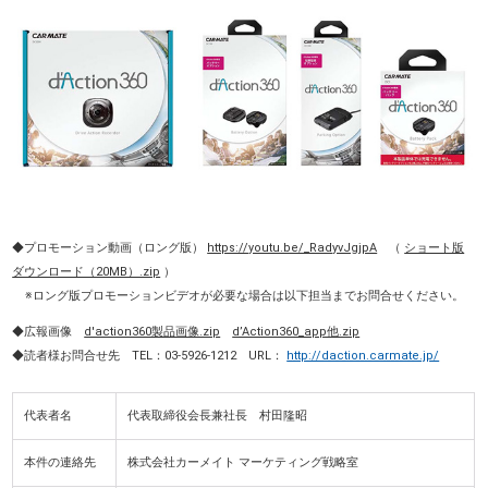
◆プロモーション動画（ロング版）
https://youtu.be/_RadyvJgjpA
（
ショート版
ダウンロード（20MB）.zip
）
※ロング版プロモーションビデオが必要な場合は以下担当までお問合せください。
◆広報画像
d'action360製品画像.zip
d’Action360_app他.zip
◆読者様お問合せ先 TEL：03-5926-1212 URL：
http://daction.carmate.jp/
代表者名
代表取締役会長兼社長 村田隆昭
本件の連絡先
株式会社カーメイト マーケティング戦略室