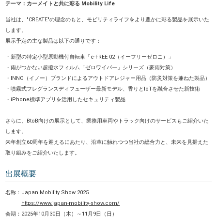
テーマ：カーメイトと共に彩る Mobility Life
当社は、"CREATE"の理念のもと、モビリティライフをより豊かに彩る製品を展示いた
します。
展示予定の主な製品は以下の通りです：
・新型の特定小型原動機付自転車「e-FREE 02（イーフリーゼロニ）」
・雨がつかない超撥水フィルム「ゼロワイパー」シリーズ（豪雨対策）
・INNO（イノー）ブランドによるアウトドアレジャー用品（防災対策を兼ねた製品）
・噴霧式フレグランスディフューザー最新モデル、香りとIoTを融合させた新技術
・iPhone標準アプリを活用したセキュリティ製品
さらに、BtoB向けの展示として、業務用車両やトラック向けのサービスもご紹介いた
します。
来年創立60周年を迎えるにあたり、沿革に触れつつ当社の総合力と、未来を見据えた
取り組みをご紹介いたします。
出展概要
名称：Japan Mobility Show 2025
https://www.japan-mobility-show.com/
会期：2025年10月30日（木）～11月9日（日）