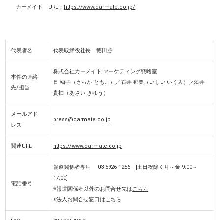
カーメイト URL：
https://www.carmate.co.jp/
代表者名
代表取締役社長 徳田勝
株式会社カーメイト マーケティング戦略室
本件の連絡
目 知子（さっか ともこ）／石井 郁美（いしい いくみ）／浅井
先/担当
貴柚（あさい きゆう）
メールアド
press@carmate.co.jp
レス
関連URL
https://www.carmate.co.jp
報道関係者専用 03-5926-1256 [土日祝除く月～金 9:00～
17:00]
電話番号
※報道関係者以外のお問合せ先は
こちら
※法人お問合せ窓口は
こちら