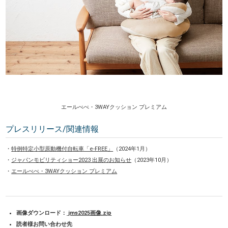
エールべべ・3WAYクッション プレミアム
プレスリリース/関連情報
・
特例特定小型原動機付自転車「e-FREE」
（2024年1月）
・
ジャパンモビリティショー2023 出展のお知らせ
（2023年10月）
・
エールべべ・3WAYクッション プレミアム
画像ダウンロード：
jms2025画像.zip
読者様お問い合わせ先