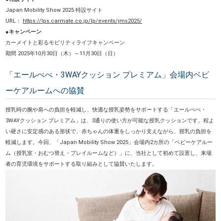
Japan Mobility Show 2025 特設サイト
URL：
https://lps.carmate.co.jp/lp/events/jms2025/
●キャンペーン
カーメイトと彩るモビリティライフキャンペーン
期間 2025年10月30日（木）～11月30日（日）
「エールべべ・3WAYクッション プレミアム」会場内ベビ
ーケアルームへの協賛
授乳時の腕や肩への負担を軽減し、快適な授乳姿勢をサポートする「エールべべ・
3WAYクッション プレミアム」は、3通りの使い方が可能な授乳クッションです。程よ
い硬さに安定感のある形状で、赤ちゃんの体重をしっかり支えながら、授乳の負担を
軽減します。今回、「Japan Mobility Show 2025」会場内2カ所の「ベビーケアルー
ム（授乳室・おむつ替え・プレイルームなど）」に、当社として初めて設置し、来場
者の育児環境をサポートする取り組みとして協賛いたします。