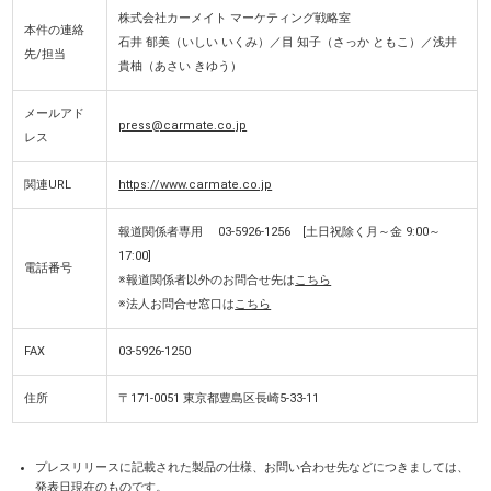
株式会社カーメイト マーケティング戦略室
本件の連絡
石井 郁美（いしい いくみ）／目 知子（さっか ともこ）／浅井
先/担当
貴柚（あさい きゆう）
メールアド
press@carmate.co.jp
レス
関連URL
https://www.carmate.co.jp
報道関係者専用 03-5926-1256 [土日祝除く月～金 9:00～
17:00]
電話番号
※報道関係者以外のお問合せ先は
こちら
※法人お問合せ窓口は
こちら
FAX
03-5926-1250
住所
〒171-0051 東京都豊島区長崎5-33-11
プレスリリースに記載された製品の仕様、お問い合わせ先などにつきましては、
発表日現在のものです。