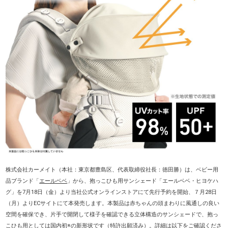
株式会社カーメイト（本社：東京都豊島区、代表取締役社長：徳田勝）は、ベビー用
品ブランド「
エールベベ
」から、抱っこひも用サンシェード「エールベベ・ヒヨケハ
グ」を7月18日（金）より当社公式オンラインストアにて先行予約を開始、７月28日
（月）よりECサイトにて本発売します。本製品は赤ちゃんの頭まわりに風通しの良い
空間を確保でき、片手で開閉して様子を確認できる立体構造のサンシェードで、抱っ
こひも用としては国内初※の新形状です（特許出願済み）。詳細は以下をご確認くださ