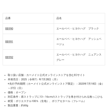
品番
品名
BB990
エールベベ・ヒヨケハグ ブラック
エールベベ・ヒヨケハグ アッシュベ
BB991
ージュ
エールベベ・ヒヨケハグ ニュアンス
BB992
グレー
取り扱い店舗：カーメイト公式オンラインストアを含むECサイト
本発売日：2025（令和7）年7月28日（月）
※先行予約期間（カーメイト公式オンラインストア限定）：2025年7月18日（金）
～27日（日）
価格：オープン
対応条件：肩ストラップに13～16cmのストラップを巻き付けられる抱っこひも
材質：ポリエステル100％（生地）、ポリアセタール（フレーム）
製品重量：約60g