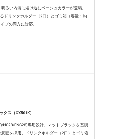
、明るい内装に溶け込むベージュカラーが登場。
置けるドリンクホルダー（2口）とゴミ箱（容量：約
タイプの両方に対応。
ックス（CX501K）
FC28/NC28/FNC28)専用設計。マットブラックを基調
の意匠を採用。ドリンクホルダー（2口）とゴミ箱