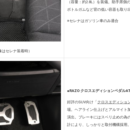
（容量：約2.8L）を装備。助手席側
ボトルガムなど背の低い容器も取り
※セレナはガソリン車のみ適合
像はセレナ装着時）
●RAZO クロスエディションペダルAT6
好評のSUV向け「
クロスエディショ
場。ヘアライン仕上げとアルマイト
演出。ブレーキにはスベリ止めの為
計により、しっかりと取付機構採用