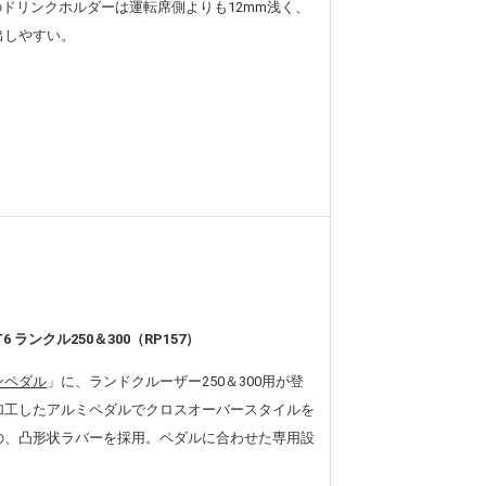
のドリンクホルダーは運転席側よりも12mm浅く、
出しやすい。
 ランクル250＆300（RP157）
ンペダル
」に、ランドクルーザー250＆300用が登
加工したアルミペダルでクロスオーバースタイルを
の、凸形状ラバーを採用。ペダルに合わせた専用設
。