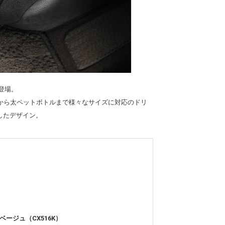
が登場。
から太ペットボトルまで様々なサイズに対応のドリ
したデザイン。
ージュ（CX516K）