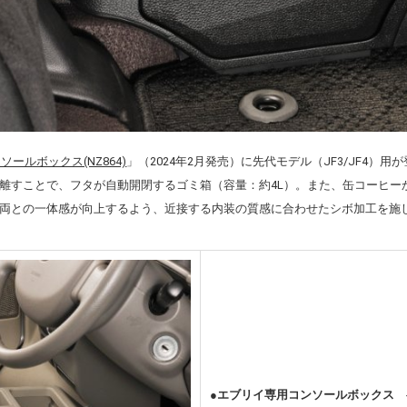
ンソールボックス(NZ864)
」（2024年2月発売）に先代モデル（JF3/JF4）用
離すことで、フタが自動開閉するゴミ箱（容量：約4L）。また、缶コーヒー
両との一体感が向上するよう、近接する内装の質感に合わせたシボ加工を施
●エブリイ専用コンソールボックス ベ