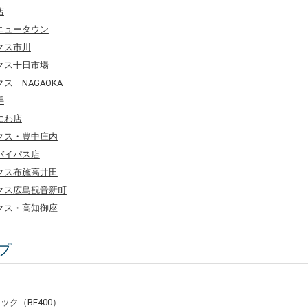
店
ニュータウン
クス市川
クス十日市場
ス NAGAOKA
手
にわ店
クス・豊中庄内
バイパス店
クス布施高井田
クス広島観音新町
クス・高知御座
プ
ブラック（BE400）