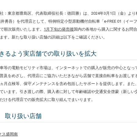
社：東京都豊島区、代表取締役社長：徳田勝）は、2024年3月1日（金）よ
井勇吾）を代理店として、特例特定小型原動機付自転車「e-FREE 01（イ
舗で順次販売いたします。
1月下旬の発売後
国内の各地から購入に関するお問
ます。新たな取り扱い店舗の詳細は以下をご確認ください。
きるよう実店舗での取り扱いを拡大
車等の電動モビリティ市場は、インターネットでの購入が販売の中心となっ
普及をめざし、代理店にご協力いただきながら店舗で直接自転車をお渡しす
ヵ月点検等、保守メンテナンスを含め包括したサポートを提供します。また
ています。引き渡しの際、購入者に対して年齢確認や交通安全啓蒙（新しい
だける代理店での販売拡大に取り組んでまいります。
 取り扱い店舗
クス盛岡南