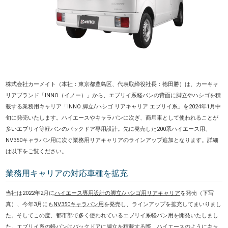
株式会社カーメイト（本社：東京都豊島区、代表取締役社長：徳田勝）は、カーキャ
リアブランド「INNO（イノー）」から、エブリイ系軽バンの背面に脚立やハシゴを積
載する業務用キャリア「INNO 脚立/ハシゴ リアキャリア エブリイ系」を2024年1月中
旬に発売いたします。ハイエースやキャラバンに次ぎ、商用車として使われることが
多いエブリイ等軽バンのバックドア専用設計。先に発売した200系ハイエース用、
NV350キャラバン用に次ぐ業務用リアキャリアのラインアップ追加となります。詳細
は以下をご覧ください。
業務用キャリアの対応車種を拡充
当社は2022年2月に
ハイエース専用設計の脚立/ハシゴ用リアキャリア
を発売（下写
真）、今年3月にも
NV350キャラバン用
を発売し、ラインアップを拡充してまいりまし
た。そしてこの度、都市部で多く使われているエブリイ系軽バン用を開発いたしまし
た。エブリイ系の軽バンはバックドアに脚立を積載する際、ハイエースのようにキャ