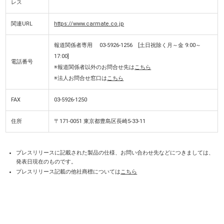
レス
関連URL
https://www.carmate.co.jp
報道関係者専用 03-5926-1256 [土日祝除く月～金 9:00～
17:00]
電話番号
※報道関係者以外のお問合せ先は
こちら
※法人お問合せ窓口は
こちら
FAX
03-5926-1250
住所
〒171-0051 東京都豊島区長崎5-33-11
プレスリリースに記載された製品の仕様、お問い合わせ先などにつきましては、
発表日現在のものです。
プレスリリース記載の他社商標については
こちら