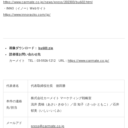
https://www.carmate.co.jp/news/press/202303/bu602.html
・INNO（イノー）Webサイト
https://www.innoracks.com/jp/
画像ダウンロード：
bu603.zip
読者様お問い合わせ先
カーメイト TEL：03-5926-1212 URL：
https://www.carmate.co.jp/
代表者名
代表取締役社長 徳田勝
株式会社カーメイト マーケティング戦略室
本件の連絡
浅井 貴柚（あさい きゆう）／目 知子（さっか ともこ）／石井
先/担当
郁美（いしい いくみ）
メールアド
press@carmate.co.jp