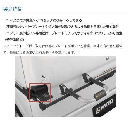
製品特長
・3～5尺までの脚立/ハシゴをラクに積み下ろしできる
・積載時にナンバープレートや灯火類が認識できるよう法規を考慮した安心設計
・エブリイ系の軽バン専用設計。プレートによってボディを守りつつしっかり固定
（特許出願済）
ロアーセット（下段）取り付け部のプレートがボディを保護。車体に合わせた形状
で、振動による衝撃や車両の傷付きを防止します。