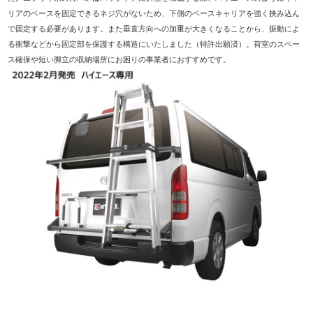
リアのベースを固定できるネジ穴がないため、下側のベースキャリアを強く挟み込ん
で固定する必要があります。また垂直方向への加重が大きくなることから、振動によ
る衝撃などから固定部を保護する構造にいたしました（特許出願済）。荷室のスペー
ス確保や短い脚立の収納場所にお困りの事業者におすすめです。