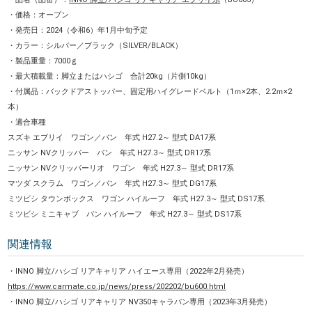
・価格：オープン
・発売日：2024（令和6）年1月中旬予定
・カラー：シルバー／ブラック（SILVER/BLACK）
・製品重量：7000ｇ
・最大積載量：脚立またはハシゴ 合計20kg（片側10kg）
・付属品：バックドアストッパー、固定用ハイグレードベルト（1ｍ×2本、2.2ｍ×2
本）
・適合車種
スズキ エブリイ ワゴン／バン 年式 H27.2～ 型式 DA17系
ニッサン NVクリッパー バン 年式 H27.3～ 型式 DR17系
ニッサン NVクリッパーリオ ワゴン 年式 H27.3～ 型式 DR17系
マツダ スクラム ワゴン／バン 年式 H27.3～ 型式 DG17系
ミツビシ タウンボックス ワゴン ハイルーフ 年式 H27.3～ 型式 DS17系
ミツビシ ミニキャブ バン ハイルーフ 年式 H27.3～ 型式 DS17系
関連情報
・INNO 脚立/ハシゴ リアキャリア ハイエース専用（2022年2月発売）
https://www.carmate.co.jp/news/press/202202/bu600.html
・INNO 脚立/ハシゴ リアキャリア NV350キャラバン専用（2023年3月発売）