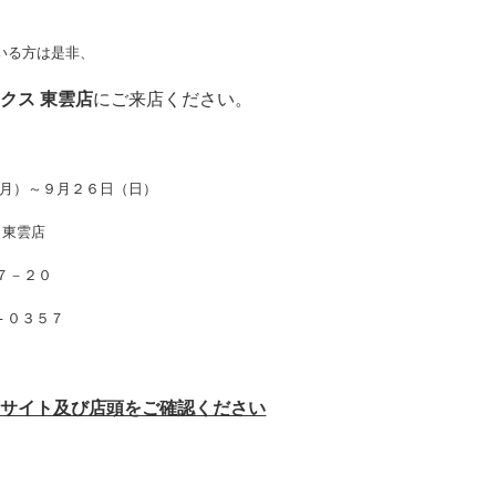
ている方は是非、
ックス
東雲店
にご来店ください。
月）～９月２６日（日）
 東雲店
－７－２０
- ０３５７
Ｂサイト及び店頭をご確認ください