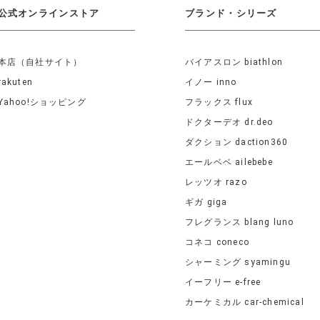
公式オンラインストア
ブランド・シリーズ
本店（自社サイト）
バイアスロン biathlon
rakuten
イノー inno
Yahoo!ショッピング
フラックス flux
ドクターデオ dr.deo
ダクション daction360
エールベベ ailebebe
レッツオ razo
ギガ giga
フレグランス blang luno
コネコ coneco
シャーミング syamingu
イーフリー e-free
カーケミカル car-chemical