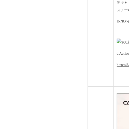
冬キャ
スノー
INN
d'A
http://d