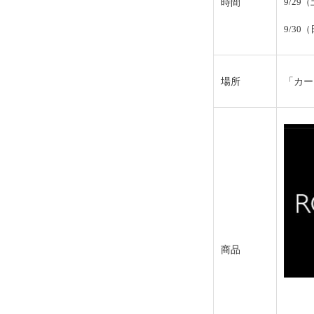
時間
9/29（
9/30（
場所
「カー
商品