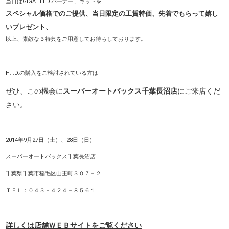
当日はGIGA H.I.D.バーナー、キットを
スペシャル価格でのご提供、当日限定の工賃特価、先着でもらって嬉し
いプレゼント、
以上、素敵な３特典をご用意してお待ちしております。
H.I.D.の購入をご検討されている方は
ぜひ、この機会に
スーパーオートバックス千葉長沼店
に
ご来店くだ
さい。
2014年9月27日（土）、28日（日）
スーパーオートバックス千葉長沼店
千葉県千葉市稲毛区山王町３０７－２
ＴＥＬ：０４３－４２４－８５６１
詳しくは店舗ＷＥＢサイトをご覧ください