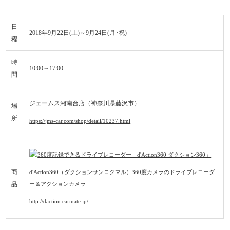
日
2018年9月22日(土)～9月24日(月･祝)
程
時
10:00～17:00
間
ジェームス湘南台店（神奈川県藤沢市）
場
所
https://jms-car.com/shop/detail/10237.html
商
d'Action360（ダクションサンロクマル）360度カメラのドライブレコーダ
品
ー＆アクションカメラ
http://daction.carmate.jp/