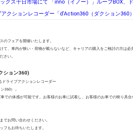
ックス十日市場にて 「inno（イノー）」ルーフBOX、
アクションレコーダー「d'Action360（ダクション3
）
クスのフェアを開催いたします。
けて、車内が狭い・荷物が載らないなど、キャリアの購入をご検討の方は必
ください。
(ダクション360)
きるドライブアクションレコーダー
ョン360）」
車での体感が可能です。お客様のお車に試着し、お客様のお車での映り具合
までお問い合わせください。
ッフもお待ちいたします。