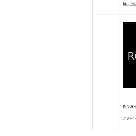
http://d
INN
このイ