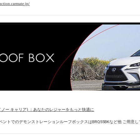
action.carmate.jp/
O(イノー キャリア) ：あなたのレジャーをもっと快適に
ベントでのデモンストレーションルーフボックスはBRQ55BKなど他 ご用意