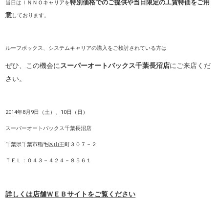
特別価格でのご提供や当日限定の工賃特価をご用
当日はＩＮＮＯキャリアを
意
しております。
ルーフボックス、システムキャリアの購入をご検討されている方は
ぜひ、この機会に
スーパーオートバックス千葉長沼店
に
ご来店くだ
さい。
2014年8月9日（土）、10日（日）
スーパーオートバックス千葉長沼店
千葉県千葉市稲毛区山王町３０７－２
ＴＥＬ：０４３－４２４－８５６１
詳しくは店舗ＷＥＢサイトをご覧ください