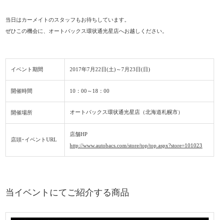
当日はカーメイトのスタッフもお待ちしています。
ぜひこの機会に、オートバックス環状通光星店へお越しください。
イベント期間
2017年7月22日(土)～7月23日(日)
開催
時間
10：00～18：00
オートバックス環状通光星店（北海道札幌市）
開催場所
店舗HP
店頭･イベントURL
http://www.autobacs.com/store/top/top.aspx?store=101023
当イベントにてご紹介する商品