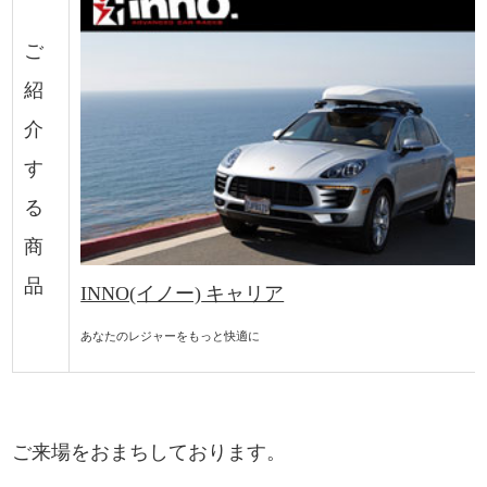
ご
紹
介
す
る
商
品
キャリア
INNO(イノー)
あなたのレジャーをもっと快適に
ご来場をおまちしております。