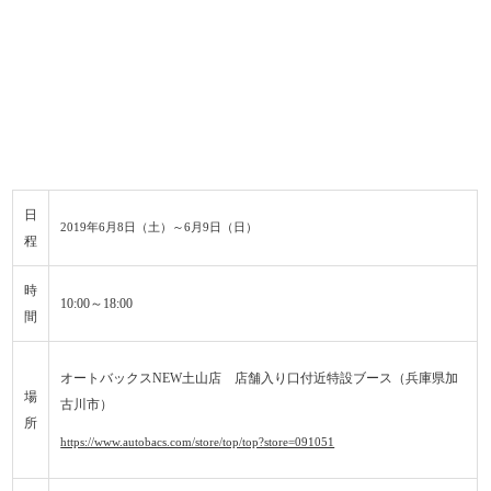
日
2019年6月8日（土）～6月9日（日）
程
時
10:00～18:00
間
オートバックスNEW土山店 店舗入り口付近特設ブース（兵庫県加
場
古川市）
所
https://www.autobacs.com/store/top/top?store=091051