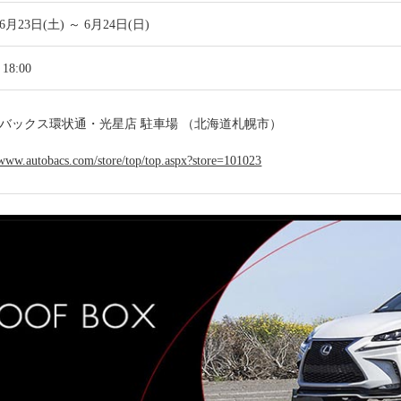
年6月23日(土) ～ 6月24日(日)
18:00
バックス環状通・光星店 駐車場 （北海道札幌市）
/www.autobacs.com/store/top/top.aspx?store=101023