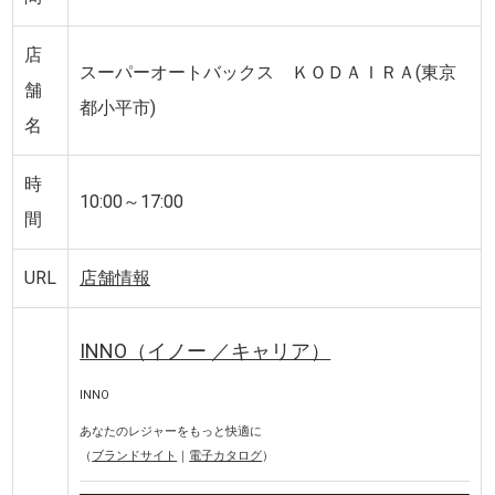
店
スーパーオートバックス ＫＯＤＡＩＲＡ(東京
舗
都小平市)
名
時
10:00～17:00
間
URL
店舗情報
INNO（イノー ／キャリア）
INNO
あなたのレジャーをもっと快適に
（
ブランドサイト
｜
電子カタログ
）