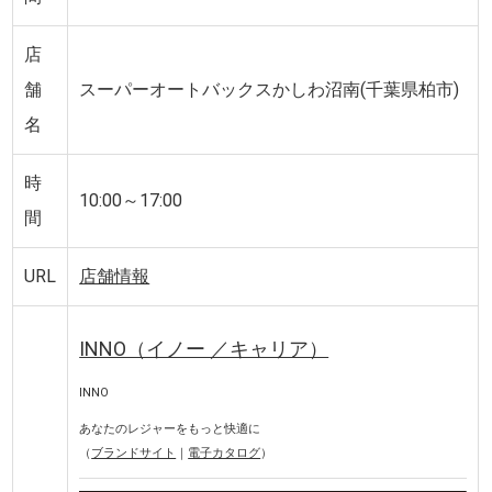
店
舗
スーパーオートバックスかしわ沼南(千葉県柏市)
名
時
10:00～17:00
間
URL
店舗情報
INNO（イノー ／キャリア）
INNO
あなたのレジャーをもっと快適に
（
ブランドサイト
｜
電子カタログ
）