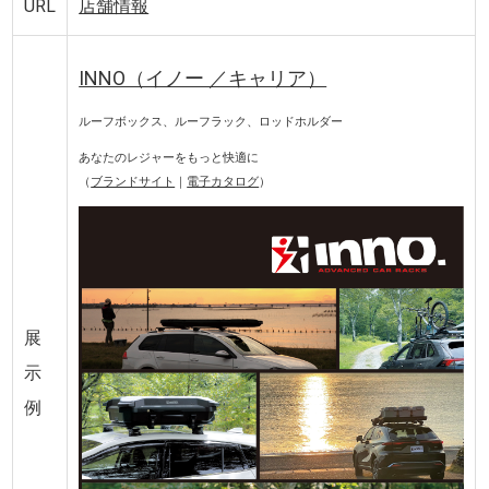
URL
店舗情報
INNO（イノー ／キャリア）
ルーフボックス、ルーフラック、ロッドホルダー
あなたのレジャーをもっと快適に
（
ブランドサイト
｜
電子カタログ
）
展
示
例