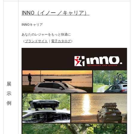
INNO（イノー ／キャリア）
INNOキャリア
あなたのレジャーをもっと快適に
（
ブランドサイト
｜
電子カタログ
）
展
示
例