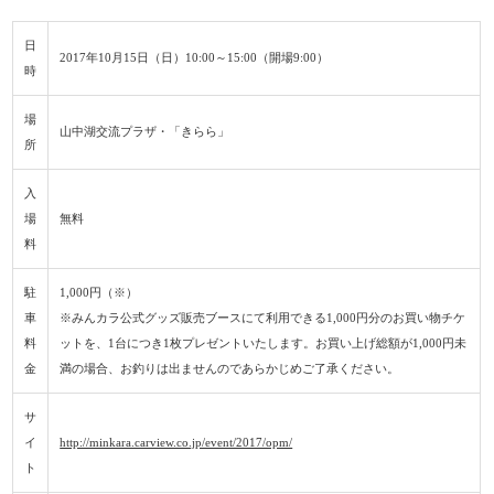
日
2017年10月15日（日）10:00～15:00（開場9:00）
時
場
山中湖交流プラザ・「きらら」
所
入
場
無料
料
駐
1,000円（※）
車
※みんカラ公式グッズ販売ブースにて利用できる1,000円分のお買い物チケ
料
ットを、1台につき1枚プレゼントいたします。お買い上げ総額が1,000円未
金
満の場合、お釣りは出ませんのであらかじめご了承ください。
サ
イ
http://minkara.carview.co.jp/event/2017/opm/
ト