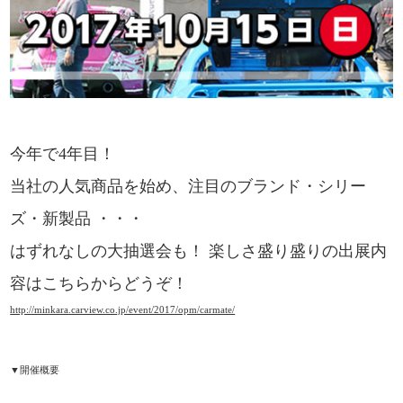
今年で4年目！
当社の人気商品を始め、注目のブランド・シリー
ズ・新製品 ・・・
はずれなしの大抽選会も！
楽しさ盛り盛りの出展内
容はこちらからどうぞ！
http://minkara.carview.co.jp/event/2017/opm/carmate/
▼開催概要