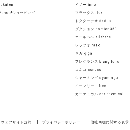
rakuten
イノー inno
Yahoo!ショッピング
フラックス flux
ドクターデオ dr.deo
ダクション daction360
エールベベ ailebebe
レッツオ razo
ギガ giga
フレグランス blang luno
コネコ coneco
シャーミング syamingu
イーフリー e-free
カーケミカル car-chemical
ウェブサイト規約
プライバシーポリシー
他社商標に関する表示