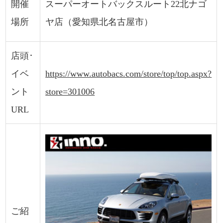
開催
スーパーオートバックスルート22北ナゴ
場所
ヤ店（愛知県北名古屋市）
店頭･
イベ
https://www.autobacs.com/store/top/top.aspx?
ント
store=301006
URL
ご紹