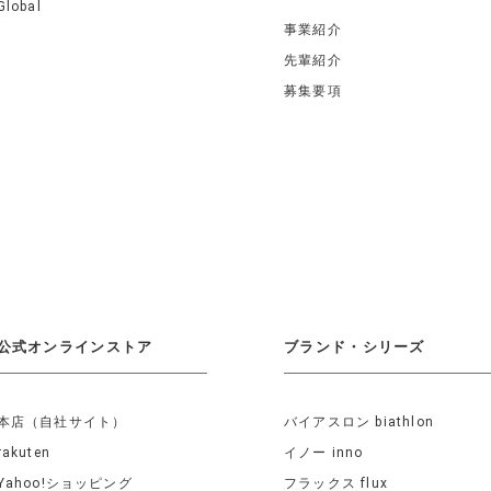
Global
事業紹介
先輩紹介
募集要項
公式オンラインストア
ブランド・シリーズ
本店（自社サイト）
バイアスロン biathlon
rakuten
イノー inno
Yahoo!ショッピング
フラックス flux